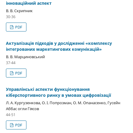
інноваційний аспект
В. В. Скрипник
30-36
PDF
Актуалiзацiя пiдходiв у дослiдженнi «комплексу
iнтегрованих маркетингових комунікацій»
В. В. Марциновський
37-44
PDF
Управлінські аспекти функціонування
кіберспортивного ринку в умовах цифровізації
Л. А. Кургузенкова, О. І. Попрозман, О. М. Опанасенко, Гусейн
Аббас огли Гіясов
44-51
PDF