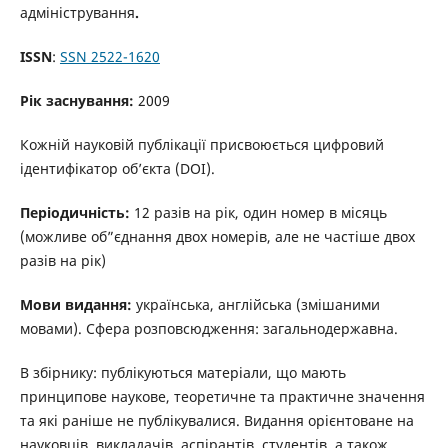
адміністрування
.
ISSN
:
SSN 2522-1620
Рік
заснування
:
2009
Кожній науковій публікації присвоюється цифровий
ідентифікатор об’єкта (DOI).
Періодичність:
12 разів на рік, один номер в місяць
(можливе об”єднання двох номерів, але не частіше двох
разів на рік)
Мови видання:
українська, англійська (змішаними
мовами). Сфера розповсюдження: загальнодержавна.
В збірнику: публікуються матеріали, що мають
принципове наукове, теоретичне та практичне значення
та які раніше не публікувалися. Видання орієнтоване на
науковців, викладачів, аспірантів, студентів, а також