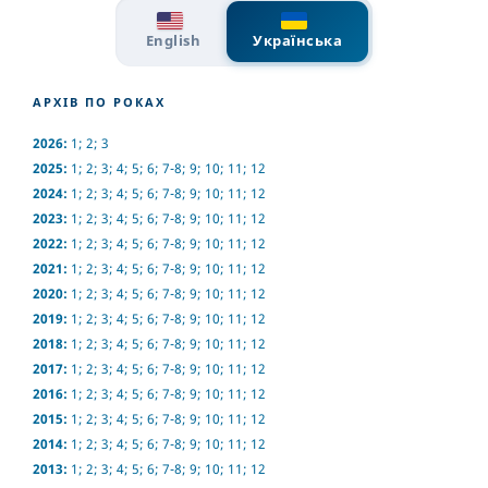
English
Українська
АРХІВ ПО РОКАХ
2026:
1
;
2
;
3
2025:
1
;
2
;
3
;
4
;
5
;
6
;
7-8
;
9
;
10
;
11
;
12
2024:
1
;
2
;
3
;
4
;
5
;
6
;
7-8
;
9
;
10
;
11
;
12
2023:
1
;
2
;
3
;
4
;
5
;
6
;
7-8
;
9
;
10
;
11
;
12
2022:
1
;
2
;
3
;
4
;
5
;
6
;
7-8
;
9
;
10
;
11
;
12
2021:
1
;
2
;
3
;
4
;
5
;
6
;
7-8
;
9
;
10
;
11
;
12
2020:
1
;
2
;
3
;
4
;
5
;
6
;
7-8
;
9
;
10
;
11
;
12
2019:
1
;
2
;
3
;
4
;
5
;
6
;
7-8
;
9
;
10
;
11
;
12
2018:
1
;
2
;
3
;
4
;
5
;
6
;
7-8
;
9
;
10
;
11
;
12
2017:
1
;
2
;
3
;
4
;
5
;
6
;
7-8
;
9
;
10
;
11
;
12
2016:
1
;
2
;
3
;
4
;
5
;
6
;
7-8
;
9
;
10
;
11
;
12
2015:
1
;
2
;
3
;
4
;
5
;
6
;
7-8
;
9
;
10
;
11
;
12
2014:
1
;
2
;
3
;
4
;
5
;
6
;
7-8
;
9
;
10
;
11
;
12
2013:
1
;
2
;
3
;
4
;
5
;
6
;
7-8
;
9
;
10
;
11
;
12