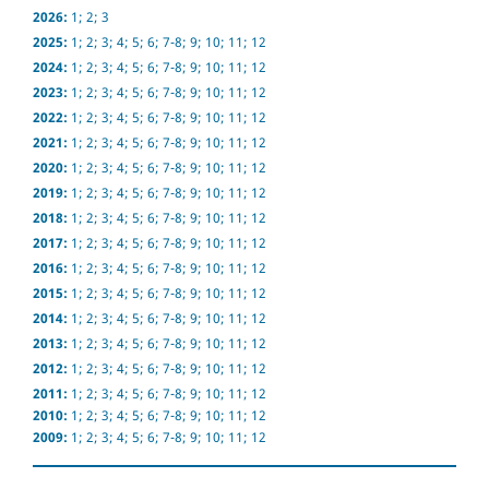
2026:
1
;
2
;
3
2025:
1
;
2
;
3
;
4
;
5
;
6
;
7-8
;
9
;
10
;
11
;
12
2024:
1
;
2
;
3
;
4
;
5
;
6
;
7-8
;
9
;
10
;
11
;
12
2023:
1
;
2
;
3
;
4
;
5
;
6
;
7-8
;
9
;
10
;
11
;
12
2022:
1
;
2
;
3
;
4
;
5
;
6
;
7-8
;
9
;
10
;
11
;
12
2021:
1
;
2
;
3
;
4
;
5
;
6
;
7-8
;
9
;
10
;
11
;
12
2020:
1
;
2
;
3
;
4
;
5
;
6
;
7-8
;
9
;
10
;
11
;
12
2019:
1
;
2
;
3
;
4
;
5
;
6
;
7-8
;
9
;
10
;
11
;
12
2018:
1
;
2
;
3
;
4
;
5
;
6
;
7-8
;
9
;
10
;
11
;
12
2017:
1
;
2
;
3
;
4
;
5
;
6
;
7-8
;
9
;
10
;
11
;
12
2016:
1
;
2
;
3
;
4
;
5
;
6
;
7-8
;
9
;
10
;
11
;
12
2015:
1
;
2
;
3
;
4
;
5
;
6
;
7-8
;
9
;
10
;
11
;
12
2014:
1
;
2
;
3
;
4
;
5
;
6
;
7-8
;
9
;
10
;
11
;
12
2013:
1
;
2
;
3
;
4
;
5
;
6
;
7-8
;
9
;
10
;
11
;
12
2012:
1
;
2
;
3
;
4
;
5
;
6
;
7-8
;
9
;
10
;
11
;
12
2011:
1
;
2
;
3
;
4
;
5
;
6
;
7-8
;
9
;
10
;
11
;
12
2010:
1
;
2
;
3
;
4
;
5
;
6
;
7-8
;
9
;
10
;
11
;
12
2009:
1
;
2
;
3
;
4
;
5
;
6
;
7-8
;
9
;
10
;
11
;
12