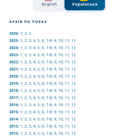
English
Українська
АРХІВ ПО РОКАХ
2026:
1
;
2
;
3
2025:
1
;
2
;
3
;
4
;
5
;
6
;
7-8
;
9
;
10
;
11
;
12
2024:
1
;
2
;
3
;
4
;
5
;
6
;
7-8
;
9
;
10
;
11
;
12
2023:
1
;
2
;
3
;
4
;
5
;
6
;
7-8
;
9
;
10
;
11
;
12
2022:
1
;
2
;
3
;
4
;
5
;
6
;
7-8
;
9
;
10
;
11
;
12
2021:
1
;
2
;
3
;
4
;
5
;
6
;
7-8
;
9
;
10
;
11
;
12
2020:
1
;
2
;
3
;
4
;
5
;
6
;
7-8
;
9
;
10
;
11
;
12
2019:
1
;
2
;
3
;
4
;
5
;
6
;
7-8
;
9
;
10
;
11
;
12
2018:
1
;
2
;
3
;
4
;
5
;
6
;
7-8
;
9
;
10
;
11
;
12
2017:
1
;
2
;
3
;
4
;
5
;
6
;
7-8
;
9
;
10
;
11
;
12
2016:
1
;
2
;
3
;
4
;
5
;
6
;
7-8
;
9
;
10
;
11
;
12
2015:
1
;
2
;
3
;
4
;
5
;
6
;
7-8
;
9
;
10
;
11
;
12
2014:
1
;
2
;
3
;
4
;
5
;
6
;
7-8
;
9
;
10
;
11
;
12
2013:
1
;
2
;
3
;
4
;
5
;
6
;
7-8
;
9
;
10
;
11
;
12
2012:
1
;
2
;
3
;
4
;
5
;
6
;
7-8
;
9
;
10
;
11
;
12