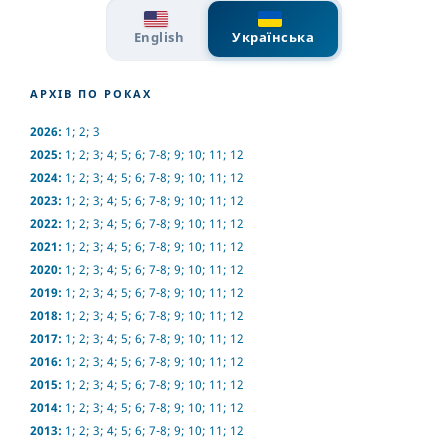
English
Українська
АРХІВ ПО РОКАХ
2026:
1
;
2
;
3
2025:
1
;
2
;
3
;
4
;
5
;
6
;
7-8
;
9
;
10
;
11
;
12
2024:
1
;
2
;
3
;
4
;
5
;
6
;
7-8
;
9
;
10
;
11
;
12
2023:
1
;
2
;
3
;
4
;
5
;
6
;
7-8
;
9
;
10
;
11
;
12
2022:
1
;
2
;
3
;
4
;
5
;
6
;
7-8
;
9
;
10
;
11
;
12
2021:
1
;
2
;
3
;
4
;
5
;
6
;
7-8
;
9
;
10
;
11
;
12
2020:
1
;
2
;
3
;
4
;
5
;
6
;
7-8
;
9
;
10
;
11
;
12
2019:
1
;
2
;
3
;
4
;
5
;
6
;
7-8
;
9
;
10
;
11
;
12
2018:
1
;
2
;
3
;
4
;
5
;
6
;
7-8
;
9
;
10
;
11
;
12
2017:
1
;
2
;
3
;
4
;
5
;
6
;
7-8
;
9
;
10
;
11
;
12
2016:
1
;
2
;
3
;
4
;
5
;
6
;
7-8
;
9
;
10
;
11
;
12
2015:
1
;
2
;
3
;
4
;
5
;
6
;
7-8
;
9
;
10
;
11
;
12
2014:
1
;
2
;
3
;
4
;
5
;
6
;
7-8
;
9
;
10
;
11
;
12
2013:
1
;
2
;
3
;
4
;
5
;
6
;
7-8
;
9
;
10
;
11
;
12