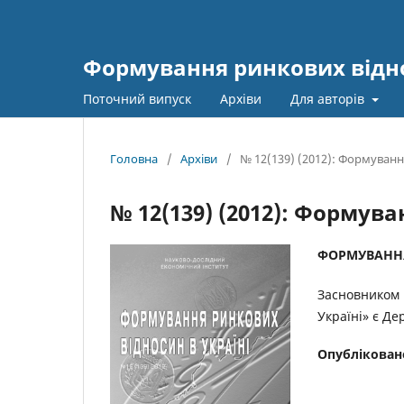
Формування ринкових відно
Поточний випуск
Архіви
Для авторів
Головна
/
Архіви
/
№ 12(139) (2012): Формуванн
№ 12(139) (2012): Формув
ФОРМУВАННЯ
Засновником 
Україні» є Д
Опублікован