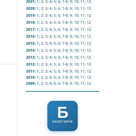
2021:
1
;
2
;
3
;
4
;
5
;
6
;
7-8
;
9
;
10
;
11
;
12
2020:
1
;
2
;
3
;
4
;
5
;
6
;
7-8
;
9
;
10
;
11
;
12
2019:
1
;
2
;
3
;
4
;
5
;
6
;
7-8
;
9
;
10
;
11
;
12
2018:
1
;
2
;
3
;
4
;
5
;
6
;
7-8
;
9
;
10
;
11
;
12
2017:
1
;
2
;
3
;
4
;
5
;
6
;
7-8
;
9
;
10
;
11
;
12
2016:
1
;
2
;
3
;
4
;
5
;
6
;
7-8
;
9
;
10
;
11
;
12
2015:
1
;
2
;
3
;
4
;
5
;
6
;
7-8
;
9
;
10
;
11
;
12
2014:
1
;
2
;
3
;
4
;
5
;
6
;
7-8
;
9
;
10
;
11
;
12
2013:
1
;
2
;
3
;
4
;
5
;
6
;
7-8
;
9
;
10
;
11
;
12
2012:
1
;
2
;
3
;
4
;
5
;
6
;
7-8
;
9
;
10
;
11
;
12
2011:
1
;
2
;
3
;
4
;
5
;
6
;
7-8
;
9
;
10
;
11
;
12
2010:
1
;
2
;
3
;
4
;
5
;
6
;
7-8
;
9
;
10
;
11
;
12
2009:
1
;
2
;
3
;
4
;
5
;
6
;
7-8
;
9
;
10
;
11
;
12
Б
КАТЕГОРІЯ