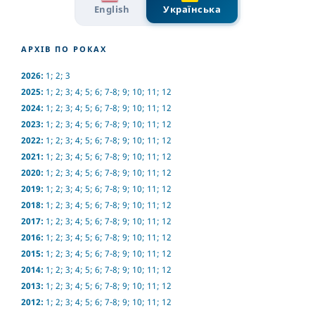
English
Українська
АРХІВ ПО РОКАХ
2026:
1
;
2
;
3
2025:
1
;
2
;
3
;
4
;
5
;
6
;
7-8
;
9
;
10
;
11
;
12
2024:
1
;
2
;
3
;
4
;
5
;
6
;
7-8
;
9
;
10
;
11
;
12
2023:
1
;
2
;
3
;
4
;
5
;
6
;
7-8
;
9
;
10
;
11
;
12
2022:
1
;
2
;
3
;
4
;
5
;
6
;
7-8
;
9
;
10
;
11
;
12
2021:
1
;
2
;
3
;
4
;
5
;
6
;
7-8
;
9
;
10
;
11
;
12
2020:
1
;
2
;
3
;
4
;
5
;
6
;
7-8
;
9
;
10
;
11
;
12
2019:
1
;
2
;
3
;
4
;
5
;
6
;
7-8
;
9
;
10
;
11
;
12
2018:
1
;
2
;
3
;
4
;
5
;
6
;
7-8
;
9
;
10
;
11
;
12
2017:
1
;
2
;
3
;
4
;
5
;
6
;
7-8
;
9
;
10
;
11
;
12
2016:
1
;
2
;
3
;
4
;
5
;
6
;
7-8
;
9
;
10
;
11
;
12
2015:
1
;
2
;
3
;
4
;
5
;
6
;
7-8
;
9
;
10
;
11
;
12
2014:
1
;
2
;
3
;
4
;
5
;
6
;
7-8
;
9
;
10
;
11
;
12
2013:
1
;
2
;
3
;
4
;
5
;
6
;
7-8
;
9
;
10
;
11
;
12
2012:
1
;
2
;
3
;
4
;
5
;
6
;
7-8
;
9
;
10
;
11
;
12