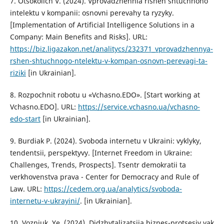
7. Otsokolich V. (2024). Vprovadzhennia rishen shtuchnoho
intelektu v kompanii: osnovni perevahy ta ryzyky.
[Implementation of Artificial Intelligence Solutions in a
Company: Main Benefits and Risks]. URL:
https://biz.ligazakon.net/analitycs/232371_vprovadzhennya-
rshen-shtuchnogo-ntelektu-v-kompan-osnovn-perevagi-ta-
riziki
[in Ukrainian].
8. Rozpochnit robotu u «Vchasno.EDO». [Start working at
Vchasno.EDO]. URL:
https://service.vchasno.ua/vchasno-
edo-start
[in Ukrainian].
9. Burdiak P. (2024). Svoboda internetu v Ukraini: vyklyky,
tendentsii, perspektyvy. [Internet Freedom in Ukraine:
Challenges, Trends, Prospects]. Tsentr demokratii ta
verkhovenstva prava - Center for Democracy and Rule of
Law. URL:
https://cedem.org.ua/analytics/svoboda-
internetu-v-ukrayini/
. [in Ukrainian].
10. Vozniuk, Ye. (2024). Didzhytalizatsiia biznes-protsesiv yak