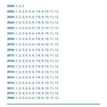
2026:
1
;
2
;
3
2025:
1
;
2
;
3
;
4
;
5
;
6
;
7-8
;
9
;
10
;
11
;
12
2024:
1
;
2
;
3
;
4
;
5
;
6
;
7-8
;
9
;
10
;
11
;
12
2023:
1
;
2
;
3
;
4
;
5
;
6
;
7-8
;
9
;
10
;
11
;
12
2022:
1
;
2
;
3
;
4
;
5
;
6
;
7-8
;
9
;
10
;
11
;
12
2021:
1
;
2
;
3
;
4
;
5
;
6
;
7-8
;
9
;
10
;
11
;
12
2020:
1
;
2
;
3
;
4
;
5
;
6
;
7-8
;
9
;
10
;
11
;
12
2019:
1
;
2
;
3
;
4
;
5
;
6
;
7-8
;
9
;
10
;
11
;
12
2018:
1
;
2
;
3
;
4
;
5
;
6
;
7-8
;
9
;
10
;
11
;
12
2017:
1
;
2
;
3
;
4
;
5
;
6
;
7-8
;
9
;
10
;
11
;
12
2016:
1
;
2
;
3
;
4
;
5
;
6
;
7-8
;
9
;
10
;
11
;
12
2015:
1
;
2
;
3
;
4
;
5
;
6
;
7-8
;
9
;
10
;
11
;
12
2014:
1
;
2
;
3
;
4
;
5
;
6
;
7-8
;
9
;
10
;
11
;
12
2013:
1
;
2
;
3
;
4
;
5
;
6
;
7-8
;
9
;
10
;
11
;
12
2012:
1
;
2
;
3
;
4
;
5
;
6
;
7-8
;
9
;
10
;
11
;
12
2011:
1
;
2
;
3
;
4
;
5
;
6
;
7-8
;
9
;
10
;
11
;
12
2010:
1
;
2
;
3
;
4
;
5
;
6
;
7-8
;
9
;
10
;
11
;
12
2009:
1
;
2
;
3
;
4
;
5
;
6
;
7-8
;
9
;
10
;
11
;
12