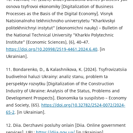
osnova tsyfrovoi ekonomiky [Digitalization of Business
Processes as the Basis of the Digital Economy]. Visnyk
Natsionalnoho tekhnichnoho universytetu "Kharkivskyi
politekhnichnyi instytut" (ekonomichni nauky) – Bulletin of
the National Technical University "Kharkiv Polytechnic
Institute" (Economic Sciences), (6), 40–47.
https://doi.org/10.20998/2519-4461.2024.6.40
. [in
Ukrainian].
11. Bondarenko, D., & Kalashnikova, K. (2024). Tsyfrovizatsiia
budivelnoi haluzi Ukrainy: analiz stanu, problem ta
perspektyv rozvytku [Digitalization of the Construction
Industry of Ukraine: Analysis of the Status, Problems and
Development Prospects]. Ekonomika ta suspilstvo – Economy
and Society, (65).
https://doi.org/10.32782/2524-0072/2024-
65-2
. [in Ukrainian].
12. Diia. Derzhavni posluhy onlain [Diia. Online government
services]. URL:
https://diia.gov.ua/
[in Ukrainian].