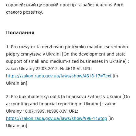
європейський цифровий простір та забезпечення його
сталого розвитку.
Посилання
1. Pro rozvytok ta derzhavnu pidtrymku maloho i serednoho
pidpryiemnytstva v Ukraini [On the development and state
support of small and medium-sized businesses in Ukraine] :
zakon Ukrainy 22.03.2012. № 4618-VI. URL:
https://zakon.rada.gov.ua/laws/show/4618-17#Text
[in
Ukrainian].
2. Pro bukhhalterskyi oblik ta finansovu zvitnist v Ukraini [On
accounting and financial reporting in Ukraine] : zakon
Ukrainy 16.07.1999. №996-XIV. URL:
https://zakon.rada.gov.ua/laws/show/996-14#top
[in
Ukrainian].