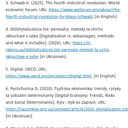
3. Schwab K. (2025). The fourth industrial revolution. World
economic forum. URL:
https://www.weforum.org/about/the-
fourth-industrial-revolution-by-klaus-schwab/
[in English]
4. Didzhytalizatsiia tse: perevahy, metody ta shcho
vkliuchaie v sebe [Digitalization is: advantages, methods
and what it includes]. (2026). URL:
https://it-
rating.ua/didjitalizatsiya-tse-perevagi-metodi-ta-scho-
vklyuchae-v-sebe
[in Ukrainian].
5. Digital. OECD. URL:
https://www.oecd.org/en/topics/digital.html
. [in English]
6. Pyshchulina O. (2020). Tsyfrova ekonomika: trendy, ryzyky
ta sotsialni determinanty [Digital Economy: Trends, Risks
and Social Determinants]. Kyiv : Vyd-vo Zapovit, URL:
https://razumkov.org.ua/uploads/article/2020_digitalization.pd
[in Ukrainian].