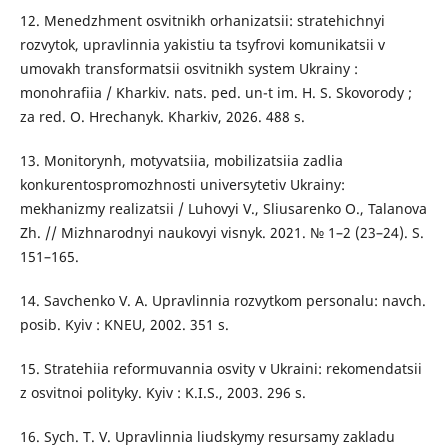
12. Menedzhment osvitnikh orhanizatsii: stratehichnyi
rozvytok, upravlinnia yakistiu ta tsyfrovi komunikatsii v
umovakh transformatsii osvitnikh system Ukrainy :
monohrafiia / Kharkiv. nats. ped. un-t im. H. S. Skovorody ;
za red. O. Hrechanyk. Kharkiv, 2026. 488 s.
13. Monitorynh, motyvatsiia, mobilizatsiia zadlia
konkurentospromozhnosti universytetiv Ukrainy:
mekhanizmy realizatsii / Luhovyi V., Sliusarenko O., Talanova
Zh. // Mizhnarodnyi naukovyi visnyk. 2021. № 1–2 (23–24). S.
151–165.
14. Savchenko V. A. Upravlinnia rozvytkom personalu: navch.
posib. Kyiv : KNEU, 2002. 351 s.
15. Stratehiia reformuvannia osvity v Ukraini: rekomendatsii
z osvitnoi polityky. Kyiv : K.I.S., 2003. 296 s.
16. Sych. T. V. Upravlinnia liudskymy resursamy zakladu