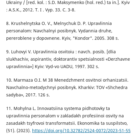
Ukrainy / [red. kol. : S.D. Maksymenko (hol. red.) ta in.]. Kyiv
: A.S.K., 2012. T. I . Vyp. 33. C. 3-8.
8. Krushelnytska O. V., Melnychuk D. P. Upravlinnia
personalom: Navchalnyi posibnyk. Vydannia druhe,
pereroblene y dopovnene. Kyiv, "Kondor". 2005. 308 s.
9. Luhovyi V. Upravlinnia osvitoiu : navch. posib. [dlia
slukhachiv, aspirantiv, doktorantiv spetsialnosti «Derzhavne
upravlinnia»] Kyiv: Vyd-vo UADU, 1997. 302 s.
10. Marmaza O.I. M 38 Menedzhment osvitnoi orhanizatsii.
Navchalno-metodychnyi posibnyk. Kharkiv: TOV «Shchedra
sadyba», 2017. 126 s.
11. Mohylna L. Innovatsiina systema pidhotovky ta
upravlinnia personalom v zakladakh profesiinoi osvity na
zasadakh tsyfrovoi transformatsii. Ekonomika ta suspilstvo,
(51). (2023).
https://doi.org/10.32782/2524-0072/2023-51-55