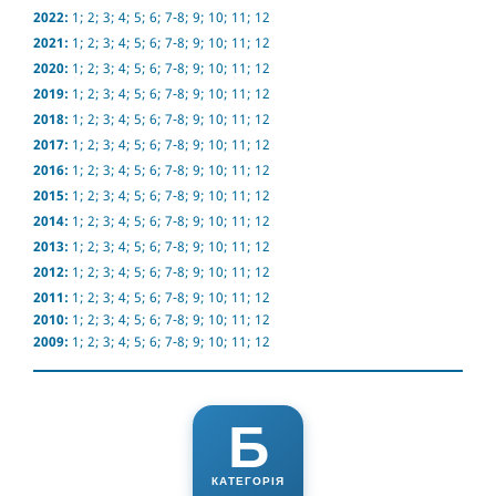
2022:
1
;
2
;
3
;
4
;
5
;
6
;
7-8
;
9
;
10
;
11
;
12
2021:
1
;
2
;
3
;
4
;
5
;
6
;
7-8
;
9
;
10
;
11
;
12
2020:
1
;
2
;
3
;
4
;
5
;
6
;
7-8
;
9
;
10
;
11
;
12
2019:
1
;
2
;
3
;
4
;
5
;
6
;
7-8
;
9
;
10
;
11
;
12
2018:
1
;
2
;
3
;
4
;
5
;
6
;
7-8
;
9
;
10
;
11
;
12
2017:
1
;
2
;
3
;
4
;
5
;
6
;
7-8
;
9
;
10
;
11
;
12
2016:
1
;
2
;
3
;
4
;
5
;
6
;
7-8
;
9
;
10
;
11
;
12
2015:
1
;
2
;
3
;
4
;
5
;
6
;
7-8
;
9
;
10
;
11
;
12
2014:
1
;
2
;
3
;
4
;
5
;
6
;
7-8
;
9
;
10
;
11
;
12
2013:
1
;
2
;
3
;
4
;
5
;
6
;
7-8
;
9
;
10
;
11
;
12
2012:
1
;
2
;
3
;
4
;
5
;
6
;
7-8
;
9
;
10
;
11
;
12
2011:
1
;
2
;
3
;
4
;
5
;
6
;
7-8
;
9
;
10
;
11
;
12
2010:
1
;
2
;
3
;
4
;
5
;
6
;
7-8
;
9
;
10
;
11
;
12
2009:
1
;
2
;
3
;
4
;
5
;
6
;
7-8
;
9
;
10
;
11
;
12
Б
КАТЕГОРІЯ