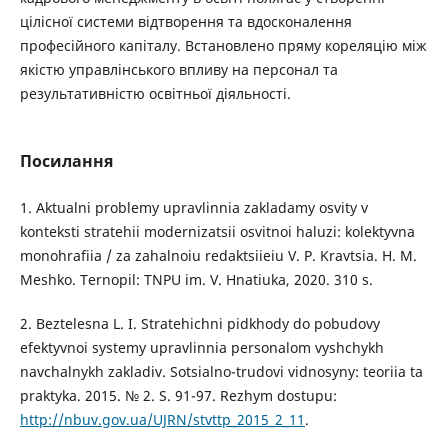
цілісної системи відтворення та вдосконалення
професійного капіталу. Встановлено пряму кореляцію між
якістю управлінського впливу на персонал та
результативністю освітньої діяльності.
Посилання
1. Aktualni problemy upravlinnia zakladamy osvity v
konteksti stratehii modernizatsii osvitnoi haluzi: kolektyvna
monohrafiia / za zahalnoiu redaktsiieiu V. P. Kravtsia. H. M.
Meshko. Ternopil: TNPU im. V. Hnatiuka, 2020. 310 s.
2. Beztelesna L. I. Stratehichni pidkhody do pobudovy
efektyvnoi systemy upravlinnia personalom vyshchykh
navchalnykh zakladiv. Sotsialno-trudovi vidnosyny: teoriia ta
praktyka. 2015. № 2. S. 91-97. Rezhym dostupu:
http://nbuv.gov.ua/UJRN/stvttp_2015_2_11
.