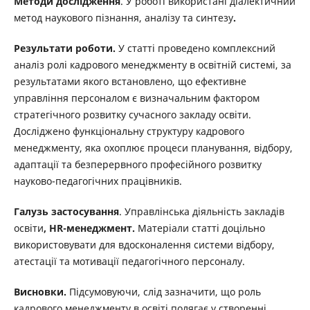
Методи дослідження
. У роботі використані діалектичний
метод наукового пізнання, аналізу та синтезу
.
Результати роботи.
У статті проведено комплексний
аналіз ролі кадрового менеджменту в освітній системі, за
результатами якого встановлено, що ефективне
управління персоналом є визначальним фактором
стратегічного розвитку сучасного закладу освіти.
Досліджено функціональну структуру кадрового
менеджменту, яка охоплює процеси планування, відбору,
адаптації та безперервного професійного розвитку
науково-педагогічних працівників.
Галузь застосування
. Управлінська діяльність закладів
освіти
, HR-менеджмент
.
Матеріали статті доцільно
використовувати для вдосконалення системи відбору,
атестації та мотивації педагогічного персоналу.
Висновки.
Підсумовуючи, слід зазначити, що роль
кадрового менеджменту в освіті полягає у створенні