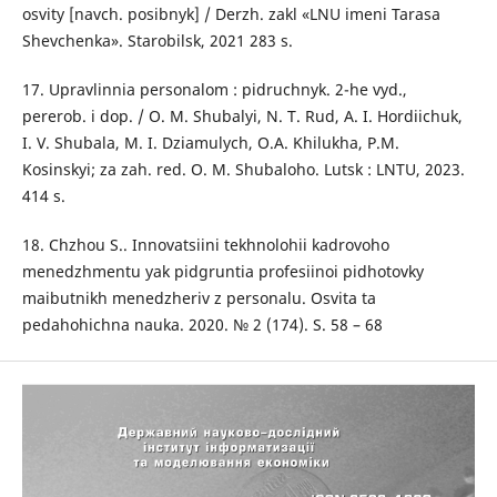
osvity [navch. posibnyk] / Derzh. zakl «LNU imeni Tarasa
Shevchenka». Starobilsk, 2021 283 s.
17. Upravlinnia personalom : pidruchnyk. 2-he vyd.,
pererob. i dop. / O. M. Shubalyi, N. T. Rud, A. I. Hordiichuk,
I. V. Shubala, M. I. Dziamulych, O.A. Khilukha, P.M.
Kosinskyi; za zah. red. O. M. Shubaloho. Lutsk : LNTU, 2023.
414 s.
18. Chzhou S.. Innovatsiini tekhnolohii kadrovoho
menedzhmentu yak pidgruntia profesiinoi pidhotovky
maibutnikh menedzheriv z personalu. Osvita ta
pedahohichna nauka. 2020. № 2 (174). S. 58 – 68