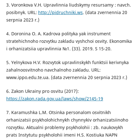
3. Voronkova V.H. Upravlinnia liudskymy resursamy : navch.
posibnyk. URL:
http://pidruchniki.ws
. (data zvernennia 20
serpnia 2023 r.)
4. Doronina O. A. Kadrova polityka yak instrument
stratehichnoho rozvytku zakladu vyshchoi osvity. Ekonomika
i orhanizatsiia upravlinnia №1. (33). 2019. S 15-20.
5. Yelnykova H.V. Rozvytok upravlinskykh funktsii kerivnyka
zahalnoosvitnoho navchalnoho zakladu. URL:
www.ippo.edu.te.ua. (data zvernennia 20 serpnia 2023 r.)
6. Zakon Ukrainy pro osvitu (2017):
https://zakon.rada.gov.ua/laws/show/2145-19
7. Karamushka L.M. Otsinka personalom osvitnikh
orhanizatsii psykholohichnykh chynnykiv orhanizatsiinoho
rozvytku. Aktualni problemy psykholohii : zb. naukovykh
prats Instytutu psykholohii imeni H.S. Kostiuka NAPN