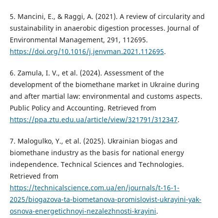
5. Mancini, E., & Raggi, A. (2021). A review of circularity and
sustainability in anaerobic digestion processes. Journal of
Environmental Management, 291, 112695.
https://doi.org/10.1016/j.jenvman.2021.112695
.
6. Zamula, I. V., et al. (2024). Assessment of the
development of the biomethane market in Ukraine during
and after martial law: environmental and customs aspects.
Public Policy and Accounting. Retrieved from
https://ppa.ztu.edu.ua/article/view/321791/312347
.
7. Malogulko, Y., et al. (2025). Ukrainian biogas and
biomethane industry as the basis for national energy
independence. Technical Sciences and Technologies.
Retrieved from
https://technicalscience.com.ua/en/journals/t-16-1-
2025/biogazova-ta-biometanova-promislovist-ukrayini-yak-
osnova-energetichnoyi-nezalezhnosti-krayini
.