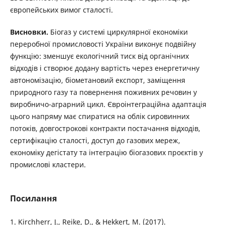
європейських вимог сталості.
Висновки.
Біогаз у системі циркулярної економіки
переробної промисловості України виконує подвійну
функцію: зменшує екологічний тиск від органічних
відходів і створює додану вартість через енергетичну
автономізацію, біометановий експорт, заміщення
природного газу та повернення поживних речовин у
виробничо-аграрний цикл. Євроінтеграційна адаптація
цього напряму має спиратися на облік сировинних
потоків, довгострокові контракти постачання відходів,
сертифікацію сталості, доступ до газових мереж,
економіку дегістату та інтеграцію біогазових проєктів у
промислові кластери.
Посилання
1. Kirchherr, J., Reike, D., & Hekkert, M. (2017).