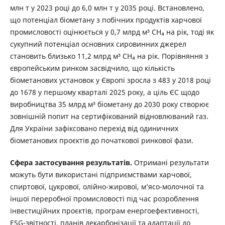
млн т у 2023 році до 6,0 млн т у 2035 році. Встановлено,
що потенціал біометану з побічних продуктів харчової
промисловості оцінюється у 0,7 млрд м³ CH₄ на рік, тоді як
сукупний потенціал основних сировинних джерел
становить близько 11,2 млрд м³ CH₄ на рік. Порівняння з
європейським ринком засвідчило, що кількість
біометанових установок у Європі зросла з 483 у 2018 році
до 1678 у першому кварталі 2025 року, а ціль ЄС щодо
виробництва 35 млрд м³ біометану до 2030 року створює
зовнішній попит на сертифікований відновлюваний газ.
Для України зафіксовано перехід від одиничних
біометанових проєктів до початкової ринкової фази.
Сфера застосування результатів.
Отримані результати
можуть бути використані підприємствами харчової,
спиртової, цукрової, олійно-жирової, м’ясо-молочної та
іншої переробної промисловості під час розроблення
інвестиційних проєктів, програм енергоефективності,
ESG-звітності, планів декарбонізації та адаптації до