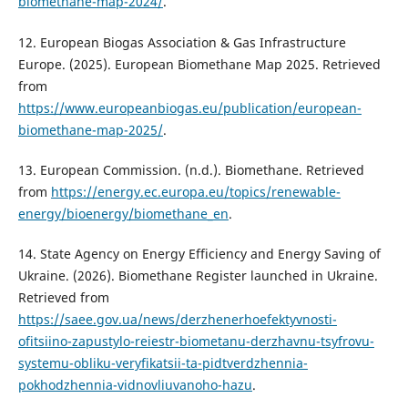
biomethane-map-2024/
.
12. European Biogas Association & Gas Infrastructure
Europe. (2025). European Biomethane Map 2025. Retrieved
from
https://www.europeanbiogas.eu/publication/european-
biomethane-map-2025/
.
13. European Commission. (n.d.). Biomethane. Retrieved
from
https://energy.ec.europa.eu/topics/renewable-
energy/bioenergy/biomethane_en
.
14. State Agency on Energy Efficiency and Energy Saving of
Ukraine. (2026). Biomethane Register launched in Ukraine.
Retrieved from
https://saee.gov.ua/news/derzhenerhoefektyvnosti-
ofitsiino-zapustylo-reiestr-biometanu-derzhavnu-tsyfrovu-
systemu-obliku-veryfikatsii-ta-pidtverdzhennia-
pokhodzhennia-vidnovliuvanoho-hazu
.