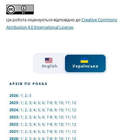
Ця робота ліцензується відповідно до
Creative Commons
Attribution 4.0 International License
.
English
Українська
АРХІВ ПО РОКАХ
2026:
1
;
2
;
3
2025:
1
;
2
;
3
;
4
;
5
;
6
;
7-8
;
9
;
10
;
11
;
12
2024:
1
;
2
;
3
;
4
;
5
;
6
;
7-8
;
9
;
10
;
11
;
12
2023:
1
;
2
;
3
;
4
;
5
;
6
;
7-8
;
9
;
10
;
11
;
12
2022:
1
;
2
;
3
;
4
;
5
;
6
;
7-8
;
9
;
10
;
11
;
12
2021:
1
;
2
;
3
;
4
;
5
;
6
;
7-8
;
9
;
10
;
11
;
12
2020:
1
;
2
;
3
;
4
;
5
;
6
;
7-8
;
9
;
10
;
11
;
12