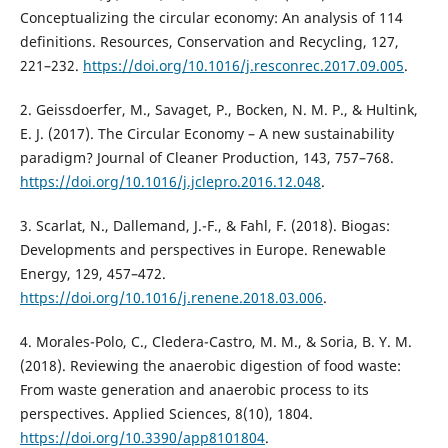
Conceptualizing the circular economy: An analysis of 114
definitions. Resources, Conservation and Recycling, 127,
221–232.
https://doi.org/10.1016/j.resconrec.2017.09.005
.
2. Geissdoerfer, M., Savaget, P., Bocken, N. M. P., & Hultink,
E. J. (2017). The Circular Economy – A new sustainability
paradigm? Journal of Cleaner Production, 143, 757–768.
https://doi.org/10.1016/j.jclepro.2016.12.048
.
3. Scarlat, N., Dallemand, J.-F., & Fahl, F. (2018). Biogas:
Developments and perspectives in Europe. Renewable
Energy, 129, 457–472.
https://doi.org/10.1016/j.renene.2018.03.006
.
4. Morales-Polo, C., Cledera-Castro, M. M., & Soria, B. Y. M.
(2018). Reviewing the anaerobic digestion of food waste:
From waste generation and anaerobic process to its
perspectives. Applied Sciences, 8(10), 1804.
https://doi.org/10.3390/app8101804
.