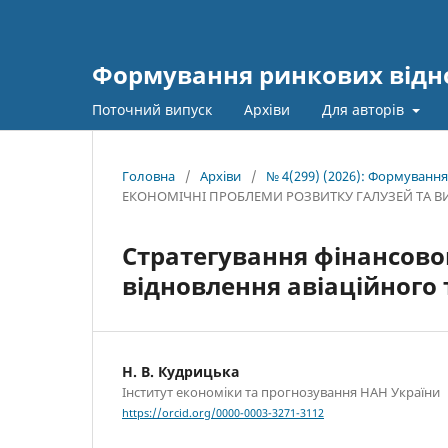
Формування ринкових відно
Поточний випуск
Архіви
Для авторів
Головна
/
Архіви
/
№ 4(299) (2026): Формування
ЕКОНОМІЧНІ ПРОБЛЕМИ РОЗВИТКУ ГАЛУЗЕЙ ТА В
Стратегування фінансово
відновлення авіаційного
Н. В. Кудрицька
Інститут економіки та прогнозування НАН України
https://orcid.org/0000-0003-3271-3112