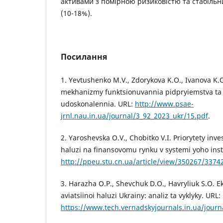
активами з помірною ризиковістю та стабільн
(10-18%).
Посилання
1. Yevtushenko M.V., Zdorykova K.O., Ivanova K.O
mekhanizmy funktsionuvannia pidpryiemstva ta 
udoskonalennia. URL:
http://www.psae-
jrnl.nau.in.ua/journal/3_92_2023_ukr/15.pdf
.
2. Yaroshevska O.V., Chobitko V.I. Priorytety inve
haluzi na finansovomu rynku v systemi yoho insty
http://ppeu.stu.cn.ua/article/view/350267/3374
3. Harazha O.P., Shevchuk D.O., Havryliuk S.O. E
aviatsiinoi haluzi Ukrainy: analiz ta vyklyky. URL:
https://www.tech.vernadskyjournals.in.ua/journ