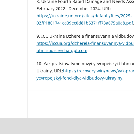
8. Ukraine Fourth Rapid Damage and Needs As
February 2022 –December 2024. URL:
https://ukraine.un.org/sites/default/files/2025-
02/P1801741ca39ec0d81b5371ff73a675a0a8.pdf
9. ICC Ukraine Dzherela finansuvannia vidbudov
https://iccua.org/dzherela-finansuvannya-vidb
utm_source=chatgpt.com
.
10. Yak pratsiuvatyme novyi yevropeiskyi flahma
Ukrainy. URL:
https://recovery.win/news/yak-pra
yevropejskyj-fond-dlya-vidbudovy-ukrayiny
.