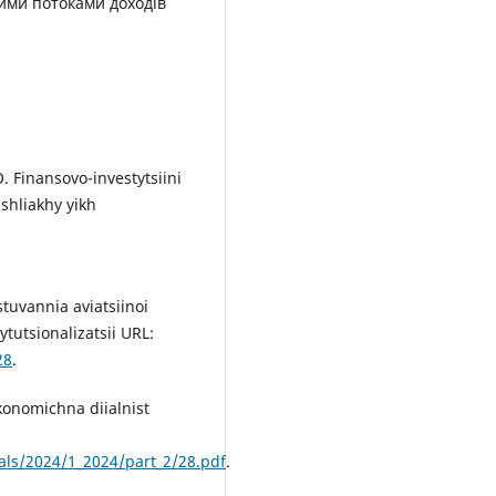
ими потоками доходів
. Finansovo-investytsiini
shliakhy yikh
stuvannia aviatsiinoi
tutsionalizatsii URL:
28
.
konomichna diialnist
als/2024/1_2024/part_2/28.pdf
.