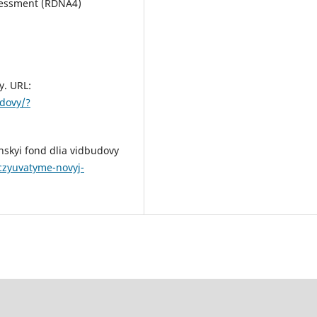
sessment (RDNA4)
.
y. URL:
udovy/?
nskyi fond dlia vidbudovy
czyuvatyme-novyj-