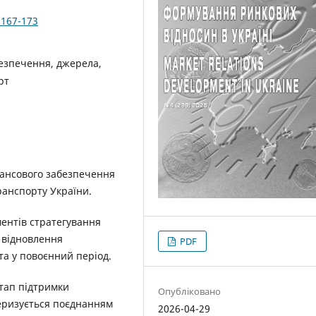
.167-173
безпечення, джерела,
рт
нансового забезпечення
ранспорту України.
ентів стратегування
 відновлення
PDF
та у повоєнний період.
тап підтримки
Опубліковано
теризується поєднанням
2026-04-29