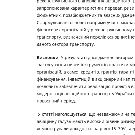
реконструктивного відновлення авіаційного т
запропонована характеристика переваг, ризи
бюджетних, позабюджетних та власних джере
Сформульовані основні напрями участі міжнар
фінансових організацій у реконструктивному в
транспорту, визначений перелік основних інс
даного сектора транспорту.
Висновки
. У результаті дослідження авторо
застосування низки інструментів практики м
організацій, а саме: кредитів, грантів, гарант
фінансування, інвестицій в акціонерний капіта
дозволить забезпечити реалізацію проектів в
модернізації авіаційного транспорту України п
повоєнний період.
У статті наголошується, що незважаючи на те,
авіаційну галузь мають високий рівень ризику
демонстрували доходність на рівні 15–30%, а