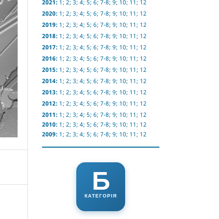
2021:
1
;
2
;
3
;
4
;
5
;
6
;
7-8
;
9
;
10
;
11
;
12
2020:
1
;
2
;
3
;
4
;
5
;
6
;
7-8
;
9
;
10
;
11
;
12
2019:
1
;
2
;
3
;
4
;
5
;
6
;
7-8
;
9
;
10
;
11
;
12
2018:
1
;
2
;
3
;
4
;
5
;
6
;
7-8
;
9
;
10
;
11
;
12
2017:
1
;
2
;
3
;
4
;
5
;
6
;
7-8
;
9
;
10
;
11
;
12
2016:
1
;
2
;
3
;
4
;
5
;
6
;
7-8
;
9
;
10
;
11
;
12
2015:
1
;
2
;
3
;
4
;
5
;
6
;
7-8
;
9
;
10
;
11
;
12
2014:
1
;
2
;
3
;
4
;
5
;
6
;
7-8
;
9
;
10
;
11
;
12
2013:
1
;
2
;
3
;
4
;
5
;
6
;
7-8
;
9
;
10
;
11
;
12
2012:
1
;
2
;
3
;
4
;
5
;
6
;
7-8
;
9
;
10
;
11
;
12
2011:
1
;
2
;
3
;
4
;
5
;
6
;
7-8
;
9
;
10
;
11
;
12
2010:
1
;
2
;
3
;
4
;
5
;
6
;
7-8
;
9
;
10
;
11
;
12
2009:
1
;
2
;
3
;
4
;
5
;
6
;
7-8
;
9
;
10
;
11
;
12
Б
КАТЕГОРІЯ