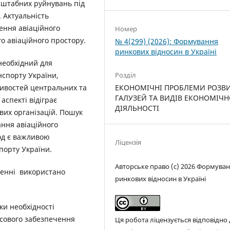
асштабних руйнувань під
. Актуальність
ення авіаційного
Номер
го авіаційного простору.
№ 4(299) (2026): Формування
ринкових відносин в Україні
необхідний для
Розділ
нспорту України,
ЕКОНОМІЧНІ ПРОБЛЕМИ РОЗВ
ивостей центральних та
ГАЛУЗЕЙ ТА ВИДІВ ЕКОНОМІЧН
аспекті відіграє
ДІЯЛЬНОСТІ
вих організацій. Пошук
ння авіаційного
іод є важливою
Ліцензія
порту України.
Авторське право (c) 2026 Формува
женні використано
ринкових відносин в Україні
и необхідності
нсового забезпечення
Ця робота ліцензується відповідно