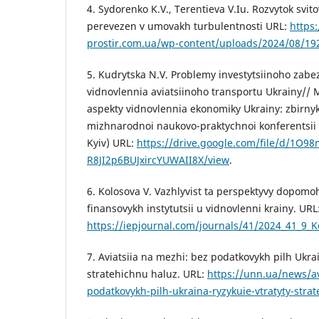
4. Sydorenko K.V., Terentieva V.Iu. Rozvytok svit
perevezen v umovakh turbulentnosti URL:
https
prostir.com.ua/wp-content/uploads/2024/08/19
5. Kudrytska N.V. Problemy investytsiinoho za
vidnovlennia aviatsiinoho transportu Ukrainy// 
aspekty vidnovlennia ekonomiky Ukrainy: zbirny
mizhnarodnoi naukovo-praktychnoi konferentsii (
Kyiv) URL:
https://drive.google.com/file/d/1O
R8JI2p6BUJxircYUWAII8X/view
.
6. Kolosova V. Vazhlyvist ta perspektyvy dopom
finansovykh instytutsii u vidnovlenni krainy. URL
https://iepjournal.com/journals/41/2024_41_9_K
7. Aviatsiia na mezhi: bez podatkovykh pilh Ukrai
stratehichnu haluz. URL:
https://unn.ua/news/av
podatkovykh-pilh-ukraina-ryzykuie-vtratyty-stra