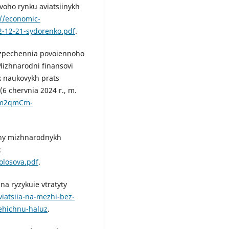
ovoho rynku aviatsiinykh
://economic-
2-12-21-sydorenko.pdf
.
bezpechennia povoiennoho
Mizhnarodni finansovi
k naukovykh prats
6 chervnia 2024 r., m.
98m2qmCm-
ohy mizhnarodnykh
:
olosova.pdf
.
na ryzykuie vtratyty
iatsiia-na-mezhi-bez-
tehichnu-haluz
.