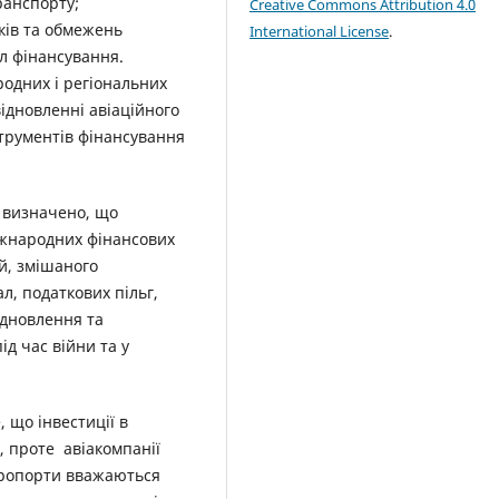
ранспорту;
Creative Commons Attribution 4.0
ків та обмежень
International License
.
л фінансування.
одних і регіональних
ідновленні авіаційного
трументів фінансування
м визначено, що
іжнародних фінансових
ій, змішаного
л, податкових пільг,
ідновлення та
ід час війни та у
 що інвестиції в
, проте авіакомпанії
еропорти вважаються