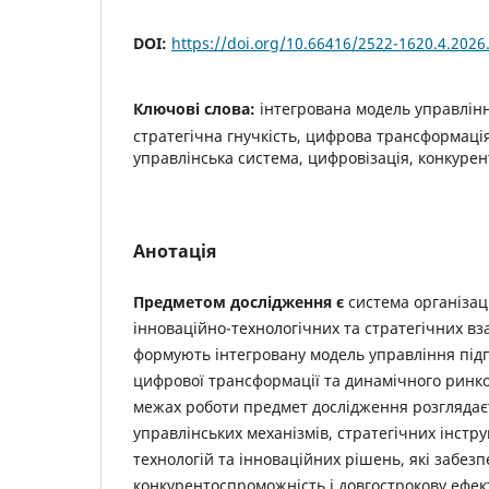
DOI:
https://doi.org/10.66416/2522-1620.4.2026
Ключові слова:
інтегрована модель управлінн
стратегічна гнучкість, цифрова трансформація
управлінська система, цифровізація, конкуре
Анотація
Предметом дослідження є
система організац
інноваційно-технологічних та стратегічних вз
формують інтегровану модель управління під
цифрової трансформації та динамічного ринк
межах роботи предмет дослідження розглядаєт
управлінських механізмів, стратегічних інстр
технологій та інноваційних рішень, які забез
конкурентоспроможність і довгострокову ефек