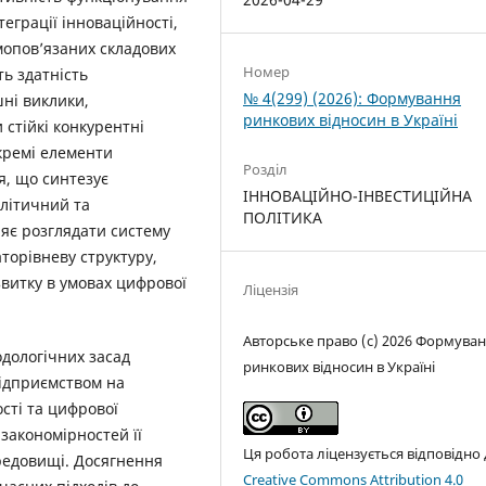
еграції інноваційності,
ємопов’язаних складових
Номер
ь здатність
№ 4(299) (2026): Формування
ні виклики,
ринкових відносин в Україні
стійкі конкурентні
кремі елементи
Розділ
я, що синтезує
ІННОВАЦІЙНО-ІНВЕСТИЦІЙНА
літичний та
ПОЛІТИКА
ляє розглядати систему
торівневу структуру,
витку в умовах цифрової
Ліцензія
Авторське право (c) 2026 Формува
дологічних засад
ринкових відносин в Україні
підприємством на
ості та цифрової
закономірностей її
Ця робота ліцензується відповідно
редовищі. Досягнення
Creative Commons Attribution 4.0