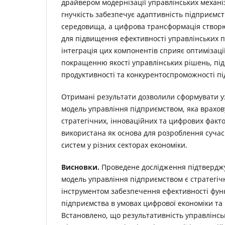
драйвером модернізації управлінських механіз
гнучкість забезпечує адаптивність підприємст
середовища, а цифрова трансформація створю
для підвищення ефективності управлінських п
інтеграція цих компонентів сприяє оптимізації
покращенню якості управлінських рішень, п
продуктивності та конкурентоспроможності пі
Отримані результати дозволили сформувати у
модель управління підприємством, яка врахов
стратегічних, інноваційних та цифрових факто
використана як основа для розроблення сучас
систем у різних секторах економіки.
Висновки.
Проведене дослідження підтверджу
модель управління підприємством є стратегі
інструментом забезпечення ефективності фун
підприємства в умовах цифрової економіки та 
Встановлено, що результативність управлінсь