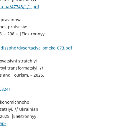
edu.ua/47748/1/1.pdf
upravlinnya
nes-protsesiv:
. – 298 s. [Elektronnyy
es/dissphd/dysertaciya_omeko_073.pdf
ovatsiyni stratehiyi
yi transformatsiyi. //
ns and Tourism. – 2025.
563241
 ekonomichnoho
tsiyi. // Ukrainian
2025. [Elektronnyy
/wp-