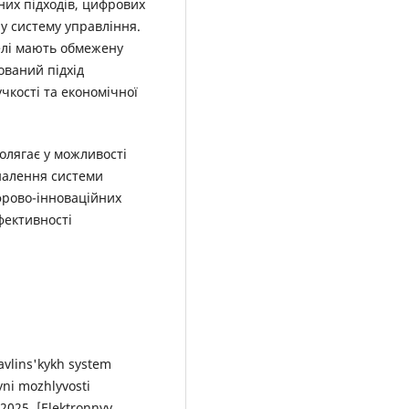
них підходів, цифрових
ну систему управління.
елі мають обмежену
ований підхід
учкості та економічної
олягає у можливості
налення системи
фрово-інноваційних
фективності
ravlins'kykh system
yni mozhlyvosti
2025. [Elektronnyy