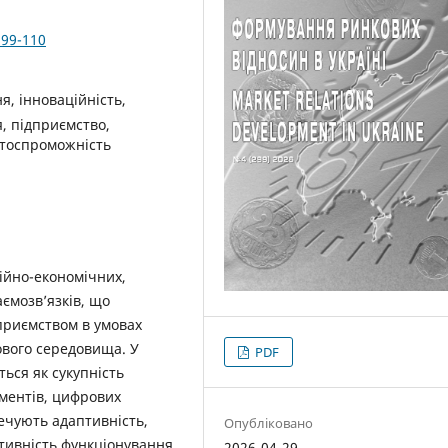
.99-110
я, інноваційність,
, підприємство,
нтоспроможність
ійно-економічних,
аємозв’язків, що
приємством в умовах
ового середовища. У
PDF
ься як сукупність
ументів, цифрових
печують адаптивність,
Опубліковано
тивність функціонування
2026-04-29