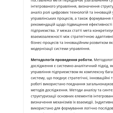
поставленої мети передбачає узагальнення су
інтегрованого управління, визначення структ
аналіз ролі цифрових технологій та інновацій
управлінських процесів, а також формування
рекомендацій щодо підвищення ефективності 
підприємства. У межах статті мета конкретиз
взаємозалежності між стратегічною адаптивн
бізнес-процесів та інноваційним розвитком 
модернізації системи управління.
Методологія проведення роботи.
Методолог
дослідження є системно-аналітичний підхід, я
управління підприємством як комплексну баг
систему, що поєднує стратегічні, інноваційні 
роботі використано поєднання загальнонауков
методів дослідження. Методи аналізу та синте
структуризації основних елементів інтегрован
визначення механізмів їх взаємодії. Індуктив
використано для формування логічно послідов