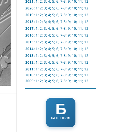
2021:
1
;
2
;
3
;
4
;
5
;
6
;
7-8
;
9
;
10
;
11
;
12
2020:
1
;
2
;
3
;
4
;
5
;
6
;
7-8
;
9
;
10
;
11
;
12
2019:
1
;
2
;
3
;
4
;
5
;
6
;
7-8
;
9
;
10
;
11
;
12
2018:
1
;
2
;
3
;
4
;
5
;
6
;
7-8
;
9
;
10
;
11
;
12
2017:
1
;
2
;
3
;
4
;
5
;
6
;
7-8
;
9
;
10
;
11
;
12
2016:
1
;
2
;
3
;
4
;
5
;
6
;
7-8
;
9
;
10
;
11
;
12
2015:
1
;
2
;
3
;
4
;
5
;
6
;
7-8
;
9
;
10
;
11
;
12
2014:
1
;
2
;
3
;
4
;
5
;
6
;
7-8
;
9
;
10
;
11
;
12
2013:
1
;
2
;
3
;
4
;
5
;
6
;
7-8
;
9
;
10
;
11
;
12
2012:
1
;
2
;
3
;
4
;
5
;
6
;
7-8
;
9
;
10
;
11
;
12
2011:
1
;
2
;
3
;
4
;
5
;
6
;
7-8
;
9
;
10
;
11
;
12
2010:
1
;
2
;
3
;
4
;
5
;
6
;
7-8
;
9
;
10
;
11
;
12
2009:
1
;
2
;
3
;
4
;
5
;
6
;
7-8
;
9
;
10
;
11
;
12
Б
КАТЕГОРІЯ