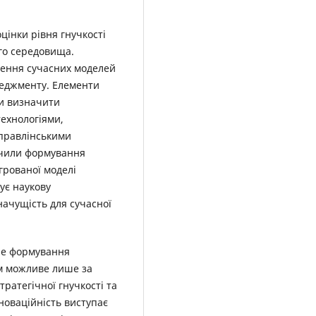
цінки рівня гнучкості
го середовища.
ження сучасних моделей
неджменту. Елементи
ли визначити
ехнологіями,
управлінськими
ечили формування
грованої моделі
ує наукову
начущість для сучасної
не формування
ом можливе лише за
ратегічної гнучкості та
новаційність виступає