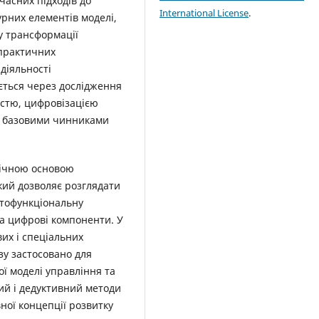
часних підходів до
International License
.
урних елементів моделі,
 у трансформації
 практичних
діяльності
ується через дослідження
істю, цифровізацією
як базовими чинниками
ічною основою
кий дозволяє розглядати
атофункціональну
та цифрові компоненти. У
их і спеціальних
зу застосовано для
ої моделі управління та
ний і дедуктивний методи
ної концепції розвитку