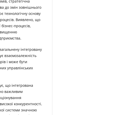
мів, стратегічна
ва до змін зовнішнього
є технологічну основу
роцесів. Виявлено, що
 бізнес-процесів,
ідвищенню
дприємства.
загальнену інтегровану
ує взаємозалежність
рів і може бути
них управлінських
є, що інтегрована
чно важливим
кціонування
високої конкурентності.
кої системи значною