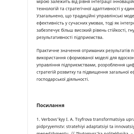
мірою залежить від рівня інтеграції інновацій
технологій та стратегічної адаптивності у єди
Узагальнено, що традиційні управлінські мод
ефективність у сучасних умовах, тоді як інтегр
забезпечує більш високий рівень стійкості, гн
результативності підприємства.
Практичне значення отриманих результатів п
використання сформованої моделі для вдоско
управління підприємствами, розроблення ци
стратегій розвитку та підвищення загальної е
господарської діяльності.
Посилання
1. Verbovs'kyy I. A. Tsyfrova transformatsiya up
pidpryyemstv: stratehiyi adaptatsiyi ta innovatsi
menedzhmentu. // Zhytomyrs'ka politekhnika. – 