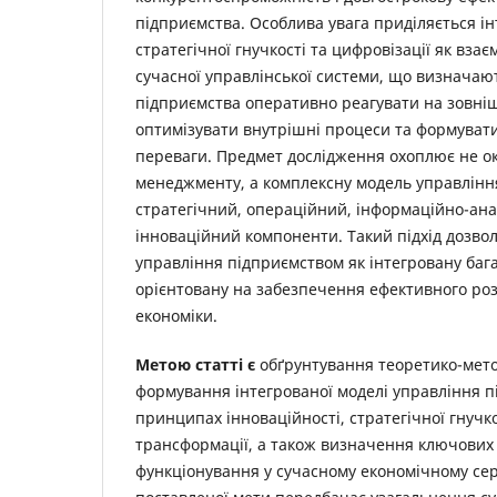
підприємства. Особлива увага приділяється інт
стратегічної гнучкості та цифровізації як вза
сучасної управлінської системи, що визначают
підприємства оперативно реагувати на зовніш
оптимізувати внутрішні процеси та формувати 
переваги. Предмет дослідження охоплює не о
менеджменту, а комплексну модель управлінн
стратегічний, операційний, інформаційно-ана
інноваційний компоненти. Такий підхід дозво
управління підприємством як інтегровану бага
орієнтовану на забезпечення ефективного роз
економіки.
Метою статті є
обґрунтування теоретико-мето
формування інтегрованої моделі управління 
принципах інноваційності, стратегічної гнучк
трансформації, а також визначення ключових 
функціонування у сучасному економічному се