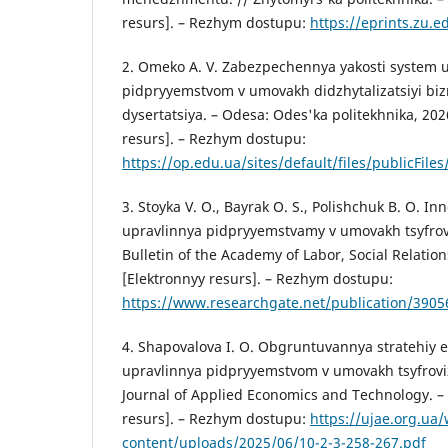
resurs]. – Rezhym dostupu:
https://eprints.zu.
2. Omeko A. V. Zabezpechennya yakosti system 
pidpryyemstvom v umovakh didzhytalizatsiyi biz
dysertatsiya. – Odesa: Odes'ka politekhnika, 2026
resurs]. – Rezhym dostupu:
https://op.edu.ua/sites/default/files/publicFil
3. Stoyka V. O., Bayrak O. S., Polishchuk B. O. Inn
upravlinnya pidpryyemstvamy v umovakh tsyfrovo
Bulletin of the Academy of Labor, Social Relatio
[Elektronnyy resurs]. – Rezhym dostupu:
https://www.researchgate.net/publication/390
4. Shapovalova I. O. Obgruntuvannya stratehiy
upravlinnya pidpryyemstvom v umovakh tsyfroviza
Journal of Applied Economics and Technology. – 
resurs]. – Rezhym dostupu:
https://ujae.org.ua
content/uploads/2025/06/10-2-3-258-267.pdf