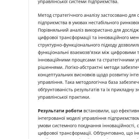
управлінської системи підприємства.
Метод стратегічного аналізу застосовано для о
підприємства в умовах нестабільного ринково
Порівняльний аналіз використано для дослід
цифрової трансформації та інноваційного ме
структурно-функціонального підходу дозволи
функціональні взаємозв’язки між цифровими т
інноваційними процесами та стратегічними 
рішеннями. Логіко-абстрактні методи забезп
концептуальних висновків щодо розвитку інте
управління. Така методологічна база забезпеч
обґрунтованість результатів та їх прикладну з
управлінської практики.
Результати роботи
встановили, що ефектив
інтегрованої моделі управління підприємств
умови системного поєднання інноваційності, ст
цифрової трансформації. Обґрунтовано, що ін