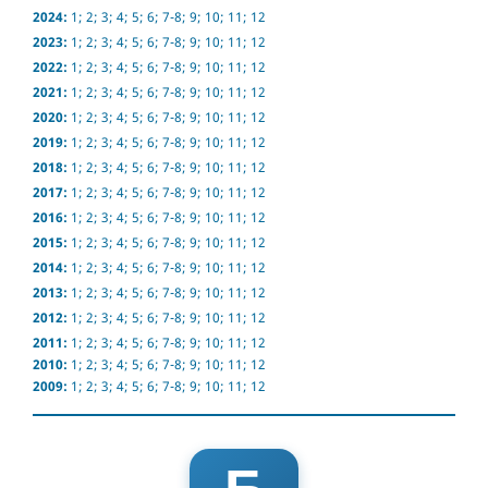
2024:
1
;
2
;
3
;
4
;
5
;
6
;
7-8
;
9
;
10
;
11
;
12
2023:
1
;
2
;
3
;
4
;
5
;
6
;
7-8
;
9
;
10
;
11
;
12
2022:
1
;
2
;
3
;
4
;
5
;
6
;
7-8
;
9
;
10
;
11
;
12
2021:
1
;
2
;
3
;
4
;
5
;
6
;
7-8
;
9
;
10
;
11
;
12
2020:
1
;
2
;
3
;
4
;
5
;
6
;
7-8
;
9
;
10
;
11
;
12
2019:
1
;
2
;
3
;
4
;
5
;
6
;
7-8
;
9
;
10
;
11
;
12
2018:
1
;
2
;
3
;
4
;
5
;
6
;
7-8
;
9
;
10
;
11
;
12
2017:
1
;
2
;
3
;
4
;
5
;
6
;
7-8
;
9
;
10
;
11
;
12
2016:
1
;
2
;
3
;
4
;
5
;
6
;
7-8
;
9
;
10
;
11
;
12
2015:
1
;
2
;
3
;
4
;
5
;
6
;
7-8
;
9
;
10
;
11
;
12
2014:
1
;
2
;
3
;
4
;
5
;
6
;
7-8
;
9
;
10
;
11
;
12
2013:
1
;
2
;
3
;
4
;
5
;
6
;
7-8
;
9
;
10
;
11
;
12
2012:
1
;
2
;
3
;
4
;
5
;
6
;
7-8
;
9
;
10
;
11
;
12
2011:
1
;
2
;
3
;
4
;
5
;
6
;
7-8
;
9
;
10
;
11
;
12
2010:
1
;
2
;
3
;
4
;
5
;
6
;
7-8
;
9
;
10
;
11
;
12
2009:
1
;
2
;
3
;
4
;
5
;
6
;
7-8
;
9
;
10
;
11
;
12