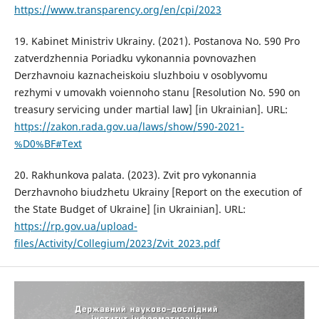
https://www.transparency.org/en/cpi/2023
19. Kabinet Ministriv Ukrainy. (2021). Postanova No. 590 Pro
zatverdzhennia Poriadku vykonannia povnovazhen
Derzhavnoiu kaznacheiskoiu sluzhboiu v osoblyvomu
rezhymi v umovakh voiennoho stanu [Resolution No. 590 on
treasury servicing under martial law] [in Ukrainian]. URL:
https://zakon.rada.gov.ua/laws/show/590-2021-
%D0%BF#Text
20. Rakhunkova palata. (2023). Zvit pro vykonannia
Derzhavnoho biudzhetu Ukrainy [Report on the execution of
the State Budget of Ukraine] [in Ukrainian]. URL:
https://rp.gov.ua/upload-
files/Activity/Collegium/2023/Zvit_2023.pdf