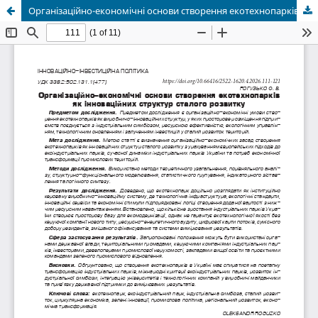
Організаційно-економічні основи створення екотехнопарків як інноваційних структур сталого розвитку