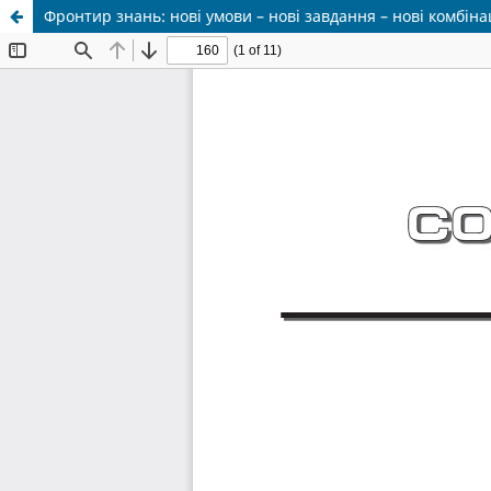
Фронтир знань: нові умови – нові завдання – нові комбінац