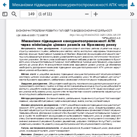
Механізми підвищення конкурентоспроможності АПК через мінімізацію цінових ризиків на біржовому ринку