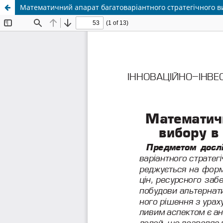
Математичний апарат багатоваріантного стратегічного ви